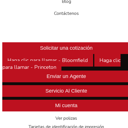
Blog
Contáctenos
Solicitar una cotización
Haga clic para llamar - Bloomfield
Haga clic
para llamar - Princeton
Enviar un Agente
Servicio Al Cliente
Mi cuenta
Ver polizas
Tarjetas de identificación de impresión