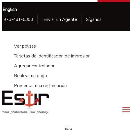
English
Facebook
Twitter
LinkedI
Goog
Yel
Y
973-481-5300
Enviar un Agente
Síganos
YouTube
P
Mi cuenta
Ver polizas
Tarjetas de identificación de impresión
Agregar controlador
Realizar un pago
Presentar una reclamación
Desc
Inicio